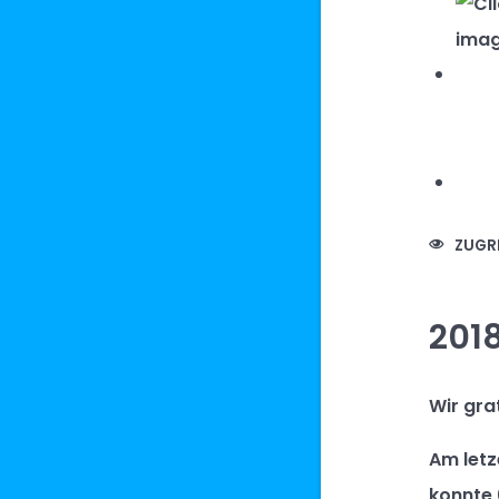
ZUGRI
2018
Wir gra
Am letz
konnte 