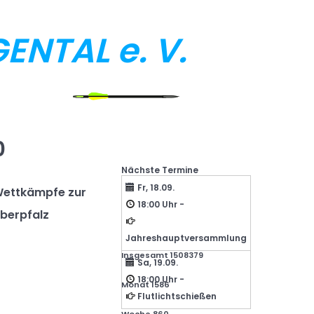
NTAL e. V.
0
Nächste Termine
Fr, 18.09.
Wettkämpfe zur
18:00 Uhr
-
Oberpfalz
Jahreshauptversammlung
Insgesamt
1508379
Sa, 19.09.
18:00 Uhr
-
Monat
1586
Flutlichtschießen