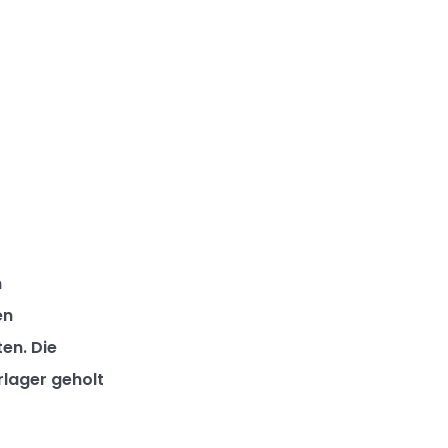
n
en
en. Die
rlager geholt